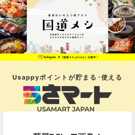
Usappyポイントが
貯まる･使える