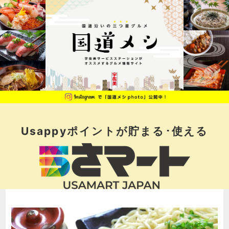
Usappyポイントが
貯まる･使える