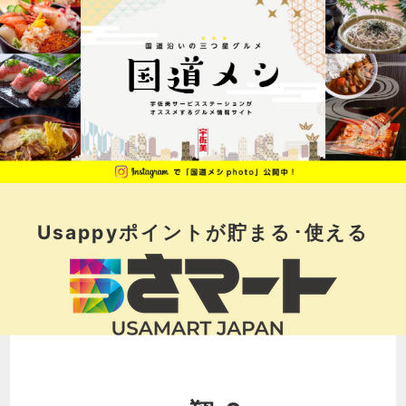
Usappyポイントが
貯まる･使える