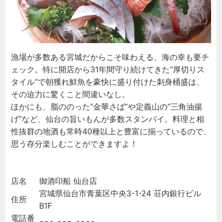
漁場が多数ある宮城だからこそ味わえる、海の幸も要チ
ェック。特に開店から31年間守り続けてきた“厚切りス
タイル”で朝獲れ鮮魚を豪快に盛り付けた刺身桶盛は、
その迫力に驚くこと間違いなし。
ほかにも、脂ののった“金華さば”や定義山の“三角油揚
げ”など、仙台の旨いもんが多数スタンバイ。料理と相
性抜群の地酒も常時40種以上と豊富に揃っているので、
思う存分楽しむことができますよ！
店名
御酒印船 仙台店
宮城県仙台市青葉区中央3-1-24 荘内銀行ビル
住所
B1F
電話番