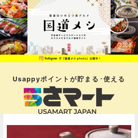
Usappyポイントが
貯まる･使える