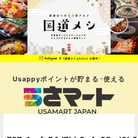
Usappyポイントが
貯まる･使える