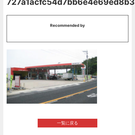
727a1acfc54d7bb6e4e69ed8b3
Recommended by
一覧に戻る