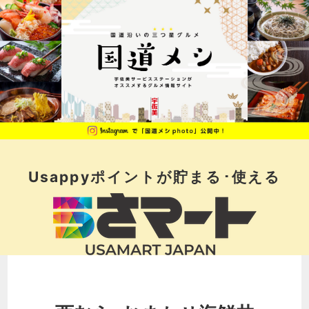
Usappyポイントが
貯まる･使える