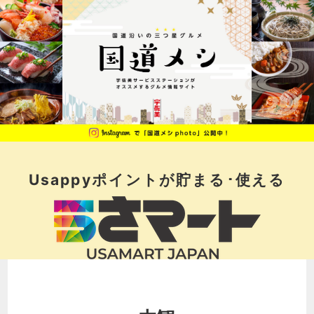
Usappyポイントが
貯まる･使える