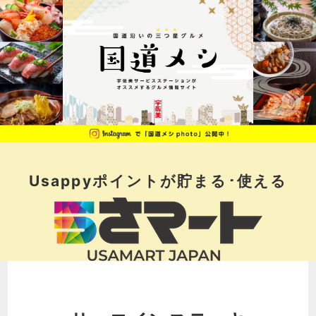
Usappyポイントが
貯まる･使える