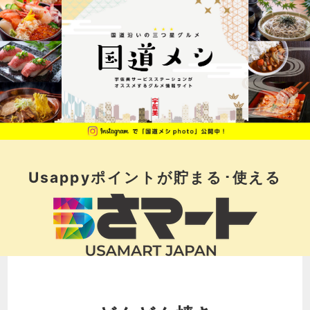
Usappyポイントが
貯まる･使える