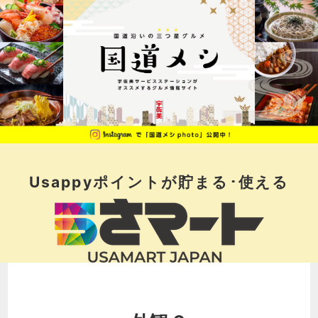
Usappyポイントが
貯まる･使える