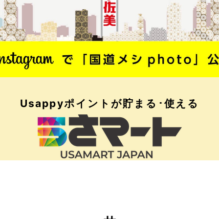
Usappyポイントが
貯まる･使える