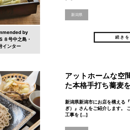
新潟県
mmended by
続きを
S ８号中之島・
附インター
アットホームな空
た本格手打ち蕎麦
新潟県新潟市にお店を構える『
ぎ）』さんをご紹介します。 
工事を […]