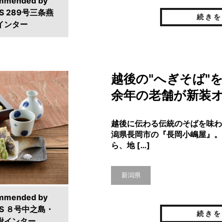
mmended by
S 289号三条燕
続きを
インター
越後の"へぎそば"
余年の老舗が新装
越後に伝わる伝統のそばを味わ
潟県長岡市の『長岡小嶋屋』。
ら、地 […]
新潟県
mmended by
S ８号中之島・
続きを
附インター