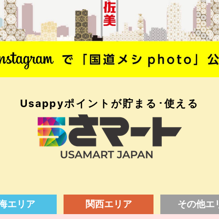
Usappyポイントが
貯まる･使える
海エリア
関西エリア
その他エ