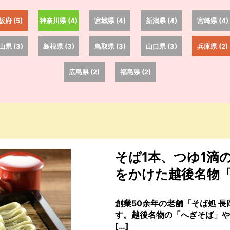
阪府 (5)
神奈川県 (4)
宮城県 (4)
新潟県 (4)
宮崎県 (4)
山県 (3)
島根県 (3)
鳥取県 (3)
山口県 (3)
兵庫県 (2)
広島県 (2)
福島県 (2)
そば1本、つゆ1滴
をかけた越後名物
創業50余年の老舗「そば処 長
す。越後名物の「へぎそば」や
[…]