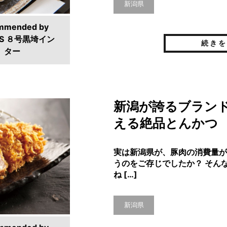
新潟県
mmended by
S ８号黒埼イン
続きを
ター
新潟が誇るブラン
える絶品とんかつ
実は新潟県が、豚肉の消費量が
うのをご存じでしたか？ そん
ね […]
新潟県