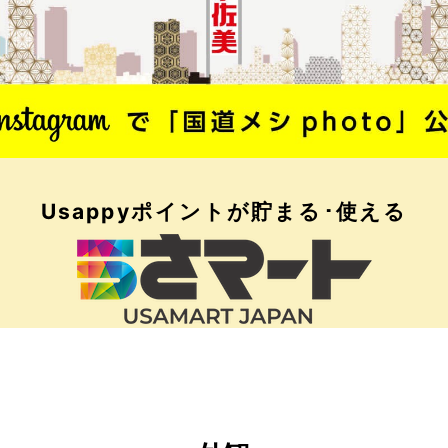
Usappyポイントが
貯まる･使える