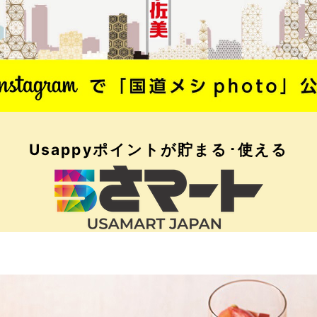
Usappyポイントが
貯まる･使える